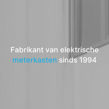
Fabrikant van elektrische
meterkasten
sinds 1994